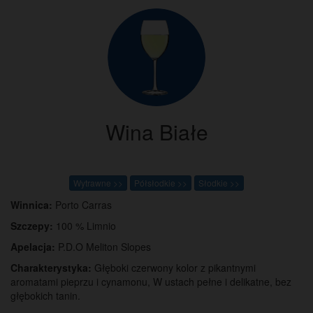
Wina Białe
Wytrawne >>
Półsłodkie >>
Słodkie >>
Winnica:
Porto Carras
Szczepy:
100 % Limnio
Apelacja:
P.D.O Meliton Slopes
Charakterystyka:
Głęboki czerwony kolor z pikantnymi
aromatami pieprzu i cynamonu, W ustach pełne i delikatne, bez
głębokich tanin.