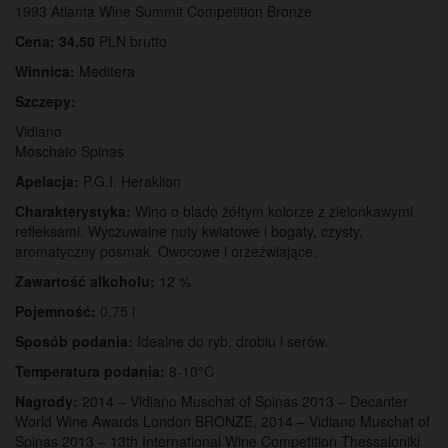
1993 Atlanta Wine Summit Competition Bronze
Cena: 34,50
PLN brutto
Winnica:
Meditera
Szczepy:
Vidiano
Moschato Spinas
Apelacja:
P.G.I. Heraklion
Charakterystyka:
Wino o blado żółtym kolorze z zielonkawymi
refleksami. Wyczuwalne nuty kwiatowe i bogaty, czysty,
aromatyczny posmak. Owocowe i orzeźwiające.
Zawartość alkoholu:
12 %
Pojemność:
0,75 l
Sposób podania:
Idealne do ryb, drobiu i serów.
Temperatura podania:
8-10°C
Nagrody:
2014 – Vidiano Muschat of Spinas 2013 – Decanter
World Wine Awards London BRONZE, 2014 – Vidiano Muschat of
Spinas 2013 – 13th International Wine Competition Thessaloniki