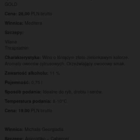
GOLD
Cena: 28,00
PLN brutto
Winnica:
Meditera
Szczepy:
Vilana
Thrapsathiri
Charakterystyka:
Wino o lśniącym złoto-zielonkawym kolorze.
Aromaty owoców cytrusowych. Orzeźwiający owocowy smak.
Zawartość alkoholu:
11 %
Pojemność:
0,75 l
Sposób podania:
Idealne do ryb, drobiu i serów.
Temperatura podania:
8-10°C.
Cena: 19,00
PLN brutto
Winnica:
Michalis Georgiadis
Szczepy:
Agiorgitiko – Cabernet