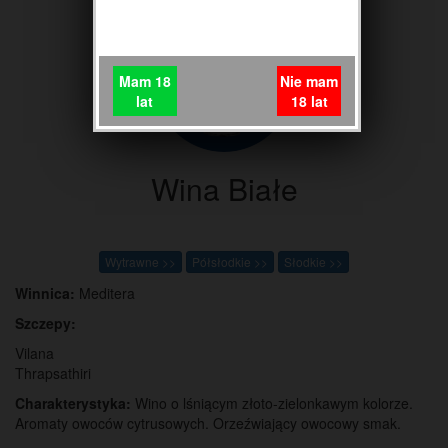
Mam 18
Nie mam
lat
18 lat
Wina Białe
Wytrawne >>
Półsłodkie >>
Słodkie >>
Winnica:
Meditera
Szczepy:
Vilana
Thrapsathiri
Charakterystyka:
Wino o lśniącym złoto-zielonkawym kolorze.
Aromaty owoców cytrusowych. Orzeźwiający owocowy smak.