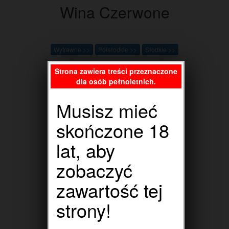
Wina Czerwone
Wytrawne >>
Półsłodkie >>
Słodkie >>
Strona zawiera treści przeznaczone
dla osób pełnoletnich.
Musisz mieć
skończone 18
lat, aby
zobaczyć
Wina Różowe
zawartość tej
strony!
Wytrawne >>
Półsłodkie >>