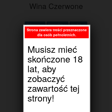
Wina Czerwone
Wytrawne >>
Półsłodkie >>
Słodkie >>
Strona zawiera treści przeznaczone
dla osób pełnoletnich.
Musisz mieć
skończone 18
lat, aby
zobaczyć
Wina Różowe
zawartość tej
strony!
Wytrawne >>
Półsłodkie >>