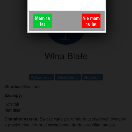
Mam 18
Nie mam
lat
18 lat
Wina Białe
Wytrawne >>
Półsłodkie >>
Słodkie >>
Winnica:
Meditera
Szczepy:
Kotsifali
Mandilari
Charakterystyka:
Świeże wino z aromatem czerwonych owoców,
o przyjemnym i dobrze wyważonym średnio-słodkim smaku.