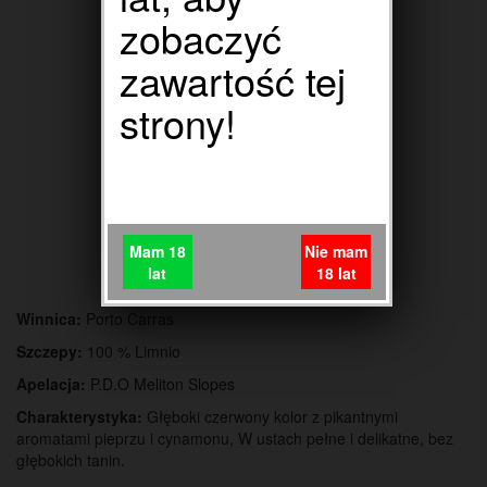
zobaczyć
zawartość tej
strony!
Wina Białe
Mam 18
Nie mam
lat
18 lat
Wytrawne >>
Półsłodkie >>
Słodkie >>
Winnica:
Porto Carras
Szczepy:
100 % Limnio
Apelacja:
P.D.O Meliton Slopes
Charakterystyka:
Głęboki czerwony kolor z pikantnymi
aromatami pieprzu i cynamonu, W ustach pełne i delikatne, bez
głębokich tanin.