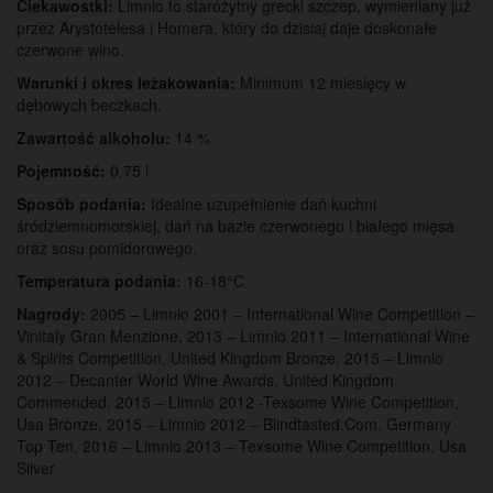
Ciekawostki:
Limnio to starożytny grecki szczep, wymieniany już
przez Arystotelesa i Homera, który do dzisiaj daje doskonałe
czerwone wino.
Warunki i okres
leżakowania:
Minimum 12 miesięcy w
dębowych beczkach.
Zawartość alkoholu:
14 %
Pojemność:
0,75 l
Sposób podania:
Idealne uzupełnienie dań kuchni
śródziemnomorskiej, dań na bazie czerwonego i białego mięsa
oraz sosu pomidorowego.
Temperatura podania:
16-18°C
Nagrody:
2005 – Limnio 2001 – International Wine Competition –
Vinitaly Gran Menzione, 2013 – Limnio 2011 – International Wine
& Spirits Competition, United Kingdom Bronze, 2015 – Limnio
2012 – Decanter World Wine Awards, United Kingdom
Commended, 2015 – Limnio 2012 -Texsome Wine Competition,
Usa Bronze, 2015 – Limnio 2012 – Blindtasted.Com, Germany
Top Ten, 2016 – Limnio 2013 – Texsome Wine Competition, Usa
Silver