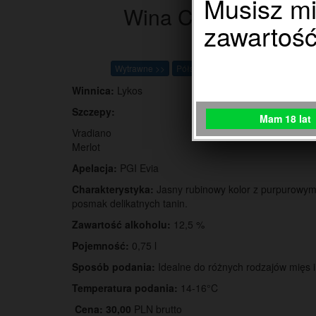
Musisz mi
Wina Czerwone
zawartość 
Wytrawne >>
Półsłodkie >>
Słodkie >>
Winnica:
Lykos
Szczepy:
Mam 18 lat
Vradiano
Merlot
Apelacja:
PGI Evia
Charakterystyka:
Jasny rubinowy kolor z purpurowym
posmak delikatnych tanin.
Zawartość alkoholu:
12,5 %
Pojemność:
0,75 l
Sposób podania:
Idealne do różnych rodzajów mięs i
Temperatura podania:
14-16°C
Cena: 30,00
PLN brutto