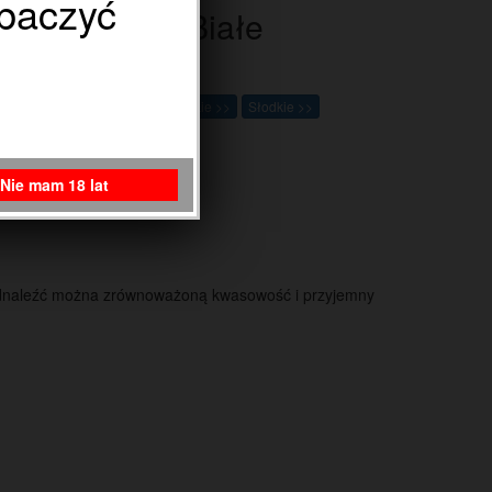
obaczyć
Wina Białe
Wytrawne >>
Półsłodkie >>
Słodkie >>
Nie mam 18 lat
u odnaleźć można zrównoważoną kwasowość i przyjemny