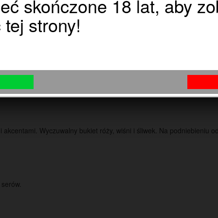
eć skończone 18 lat, aby z
Wina Różowe
tej strony!
Wytrawne >>
Półsłodkie >>
i akcentami. Wyczuwalny bukiet róży, wiśni i śliwek. Na podniebieni
 serów.