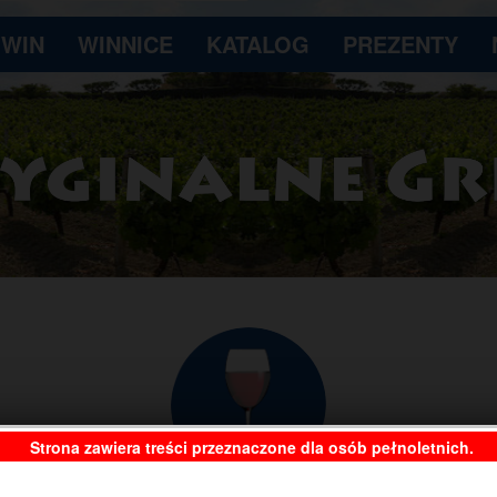
 WIN
WINNICE
KATALOG
PREZENTY
Strona zawiera treści przeznaczone dla osób pełnoletnich.