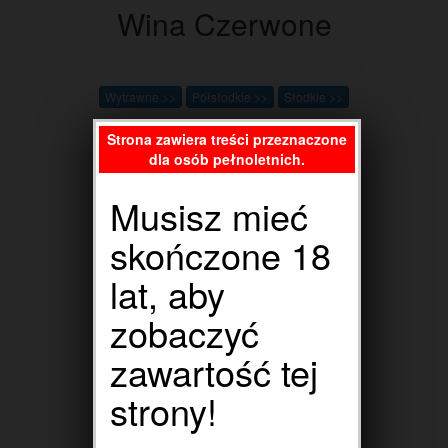
Wina Czerwone
Wytrawne >>
Półsłodkie >>
Słodkie >>
Strona zawiera treści przeznaczone
dla osób pełnoletnich.
Musisz mieć
skończone 18
lat, aby
zobaczyć
Wina Różowe
zawartość tej
strony!
Wytrawne >>
Półsłodkie >>