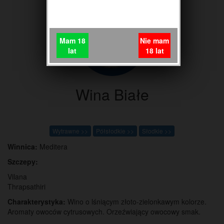
Mam 18
Nie mam
lat
18 lat
Wina Białe
Wytrawne >>
Półsłodkie >>
Słodkie >>
Winnica:
Meditera
Szczepy:
Vilana
Thrapsathiri
Charakterystyka:
Wino o lśniącym złoto-zielonkawym kolorze.
Aromaty owoców cytrusowych. Orzeźwiający owocowy smak.